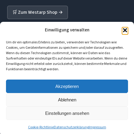
🛒
Zum Westarp Shop →
Einwilligung verwalten
🔒
Sicher & Seriös
Um dir ein optimales Erlebnis zu bieten, verwenden wir Technologien wie
Cookies, um Geräteinformationen zu speichern und/oder darauf zuzugreifen.
Wenn du diesen Technologien zustimmst, können wir Daten wie das
✅ Deutscher Anbieter
Surfverhalten oder eindeutige IDs auf dieser Website verarbeiten. Wenn du deine
✅ DSGVO-konform
Einwilligung nicht erteilst oder zurückziehst, können bestimmte Merkmale und
Funktionen beeinträchtigt werden.
✅ Persönliche Beratung
✅ Transparente Preise
Akzeptieren
Ablehnen
© 2026 Westarp Verlagsservice GmbH |
Impressum
|
Datenschutz
|
Einstellungen ansehen
AGB
|
Barrierefreiheit
Cookie-Richtlinie
Datenschutzerklärung
Impressum