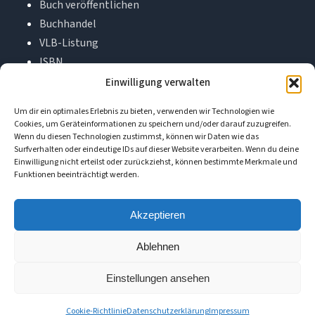
Buch veröffentlichen
Buchhandel
VLB-Listung
ISBN
Buchkalkulator
Einwilligung verwalten
FAQ
Um dir ein optimales Erlebnis zu bieten, verwenden wir Technologien wie
Über uns
Cookies, um Geräteinformationen zu speichern und/oder darauf zuzugreifen.
Kontakt
Wenn du diesen Technologien zustimmst, können wir Daten wie das
Surfverhalten oder eindeutige IDs auf dieser Website verarbeiten. Wenn du deine
Einwilligung nicht erteilst oder zurückziehst, können bestimmte Merkmale und
Funktionen beeinträchtigt werden.
📚
Book-on-Demand
Ihr persönlicher Buchverlag aus Hohenwarsleben.
Akzeptieren
Seit über 45 Jahren begleiten wir Autoren auf dem Weg
Ablehnen
zum eigenen Buch.
Einstellungen ansehen
Ihr Buch. Persönlich betreut.
Cookie-Richtlinie
Datenschutzerklärung
Impressum