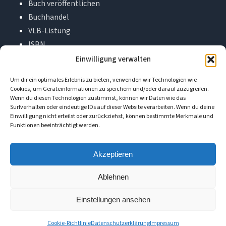
Buch veröffentlichen
Buchhandel
VLB-Listung
ISBN
Buchkalkulator
Einwilligung verwalten
FAQ
Um dir ein optimales Erlebnis zu bieten, verwenden wir Technologien wie
Über uns
Cookies, um Geräteinformationen zu speichern und/oder darauf zuzugreifen.
Kontakt
Wenn du diesen Technologien zustimmst, können wir Daten wie das
Surfverhalten oder eindeutige IDs auf dieser Website verarbeiten. Wenn du deine
Einwilligung nicht erteilst oder zurückziehst, können bestimmte Merkmale und
Funktionen beeinträchtigt werden.
📚
Book-on-Demand
Ihr persönlicher Buchverlag aus Hohenwarsleben.
Akzeptieren
Seit über 45 Jahren begleiten wir Autoren auf dem Weg
Ablehnen
zum eigenen Buch.
Einstellungen ansehen
Ihr Buch. Persönlich betreut.
Cookie-Richtlinie
Datenschutzerklärung
Impressum